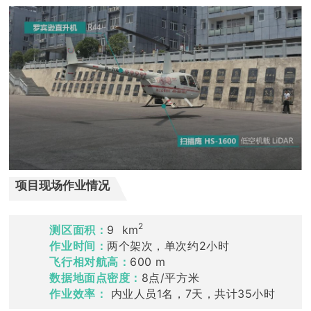
项目现场作业情况
2
测区面积：
9
km
作业时间：
两个架次，单次约2小时
飞行相对航高：
600 m
数据
地面
点
密度
：
8点/平方米
作业效率：
内业人员1名，7天，共计35小时